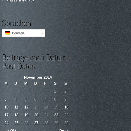
krazzy rhino 75k
Sprachen
Deutsch
Beiträge nach Datum.
Post Dates.
November 2014
M
D
M
D
F
S
S
1
2
3
4
5
6
7
8
9
10
11
12
13
14
15
16
17
18
19
20
21
22
23
24
25
26
27
28
29
30
« Okt
Dez »