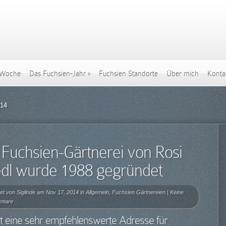
 Woche
Das Fuchsien-Jahr
»
Fuchsien Standorte
Über mich
Konta
014
 Fuchsien-Gärtnerei von Rosi
edl wurde 1988 gegründet
et von
Siglinde
am Nov 17, 2014 in
Allgemein
,
Fuchsien Gärtnereien
|
Keine
ntare
st eine sehr empfehlenswerte Adresse für