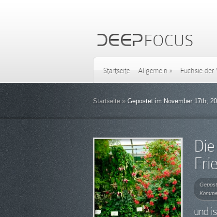
Startseite
Allgemein
»
Fuchsie der
Startseite
»
Gepostet im November 17th, 2
Die
Fri
Gepost
Komme
und i