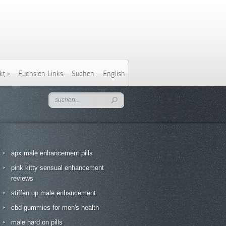
kt
»
Fuchsien Links
Suchen
English
apx male enhancement pills
pink kitty sensual enhancement
reviews
stiffen up male enhancement
cbd gummies for men's health
male hard on pills