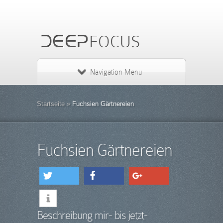
Navigation Menu
Startseite
»
Fuchsien Gärtnereien
Fuchsien Gärtnereien
tweet
share
share
Beschreibung mir- bis jetzt-
info