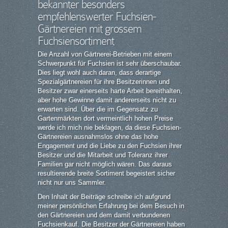
bekannter besonders
empfehlenswerter Fuchsien-
Gärtnereien mit grossem
Fuchsiensortiment
Die Anzahl von Gärtnerei-Betrieben mit einem
Schwerpunkt für Fuchsien ist sehr überschaubar.
Dies liegt wohl auch daran, dass derartige
Spezialgärtnereien für ihre Besitzerinnen und
Besitzer zwar einerseits harte Arbeit bereithalten,
aber hohe Gewinne damit andererseits nicht zu
erwarten sind. Über die im Gegensatz zu
Gartenmärkten dort vermeintlich hohen Preise
werde ich mich nie beklagen, da diese Fuchsien-
Gärtnereien ausnahmslos ohne das hohe
Engagement und die Liebe zu den Fuchsien ihrer
Besitzer und die Mitarbeit und Toleranz ihrer
Familien gar nicht möglich wären. Das daraus
resultierende breite Sortiment begeistert sicher
nicht nur uns Sammler.
Den Inhalt der Beiträge schreibe ich aufgrund
meiner persönlichen Erfahrung bei dem Besuch in
den Gärtnereien und dem damit verbundenen
Fuchsienkauf. Die Besitzer der Gärtnereien haben