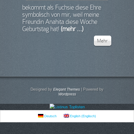
bekommt als Fuchsie diese Ehre
symbolisch von mir, weil meine
Freundin Anahita diese Woche
Geburtstag hat!
(mehr …)
Mehr
Designed by
| Powered by
Elegant Themes
Wordpress
Deutsch
English
(
Englisch
)